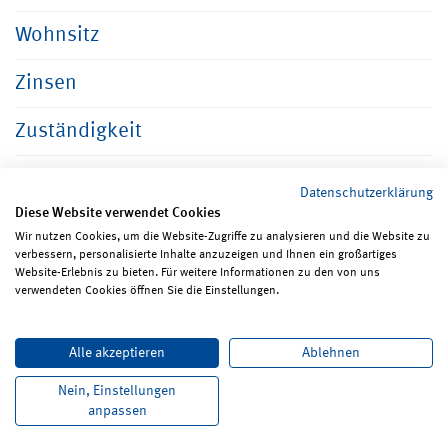
Wohnsitz
Zinsen
Zuständigkeit
Datenschutzerklärung
Diese Website verwendet Cookies
Wir nutzen Cookies, um die Website-Zugriffe zu analysieren und die Website zu
verbessern, personalisierte Inhalte anzuzeigen und Ihnen ein großartiges
Seite teilen
Seite drucken
Website-Erlebnis zu bieten. Für weitere Informationen zu den von uns
verwendeten Cookies öffnen Sie die Einstellungen.
Impressum
Erklärungen zum Datenschutz
Alle akzeptieren
Ablehnen
Erklärung zur Barrierefreiheit
ReadSpeaker
Bildrechte
Karriere
Newsletter
Kontakt
Nein, Einstellungen
anpassen