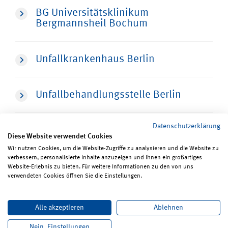
BG Universitätsklinikum
Bergmannsheil Bochum
Unfallkrankenhaus Berlin
Unfallbehandlungsstelle Berlin
Datenschutzerklärung
Diese Website verwendet Cookies
Wir nutzen Cookies, um die Website-Zugriffe zu analysieren und die Website zu
verbessern, personalisierte Inhalte anzuzeigen und Ihnen ein großartiges
Seite teilen
Seite drucken
Website-Erlebnis zu bieten. Für weitere Informationen zu den von uns
verwendeten Cookies öffnen Sie die Einstellungen.
Impressum
Erklärungen zum Datenschutz
Alle akzeptieren
Ablehnen
Erklärung zur Barrierefreiheit
ReadSpeaker
Bildrechte
Karriere
Newsletter
Kontakt
Nein, Einstellungen