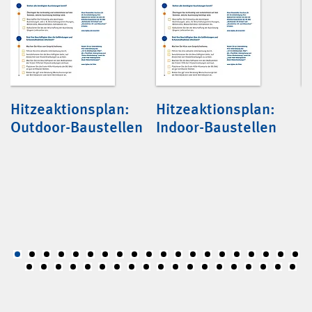
Hitzeaktionsplan:
Hitzeaktionsplan:
C
Outdoor-Baustellen
Indoor-Baustellen
L
G
a