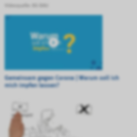
Videoquelle: BG BAU
Gemeinsam gegen Corona | Warum soll ich
mich impfen lassen?