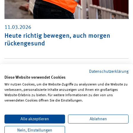
11.03.2026
Heute richtig bewegen, auch morgen
rückengesund
Alle Meldungen
Datenschutzerklärung
Diese Website verwendet Cookies
Wir nutzen Cookies, um die Website-Zugriffe zu analysieren und die Website zu
verbessern, personalisierte Inhalte anzuzeigen und Ihnen ein großartiges
Seite teilen
Seite drucken
Website-Erlebnis zu bieten. Für weitere Informationen zu den von uns
verwendeten Cookies öffnen Sie die Einstellungen.
Impressum
Erklärungen zum Datenschutz
Alle akzeptieren
Ablehnen
Erklärung zur Barrierefreiheit
ReadSpeaker
Bildrechte
Karriere
Newsletter
Kontakt
Nein, Einstellungen