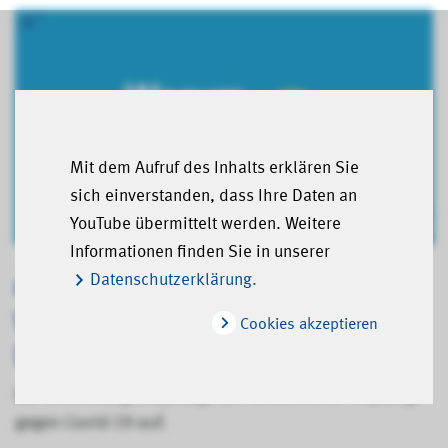
Mit dem Aufruf des Inhalts erklären Sie
sich einverstanden, dass Ihre Daten an
YouTube übermittelt werden. Weitere
Informationen finden Sie in unserer
Gemeinsam gegen Corona |
Datenschutzerklärung.
Warum soll ich mich impfen
Cookies akzeptieren
lassen?
Der einminütige Clip zeigt die Vorteile einer Impfung
gegen Covid-19 auf.