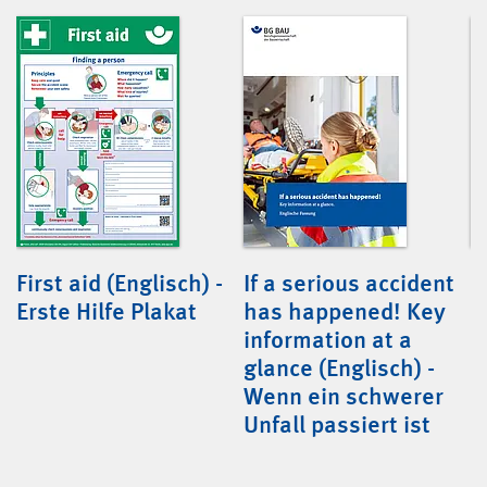
First aid (Englisch) -
If a serious accident
B
-
Erste Hilfe Plakat
has happened! Key
c
information at a
h
glance (Englisch) -
w
Wenn ein schwerer
Unfall passiert ist