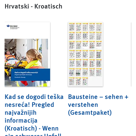
Hrvatski - Kroatisch
Kad se dogodi teška
Bausteine – sehen +
B
nesreća! Pregled
verstehen
I
najvažnijih
(Gesamtpaket)
A
informacija
s
(Kroatisch) - Wenn
ein schwerer Unfall