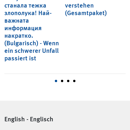
станала тежка
verstehen
I
злополука! Най-
(Gesamtpaket)
A
важната
s
информация
накратко.
(Bulgarisch) - Wenn
ein schwerer Unfall
passiert ist
English - Englisch