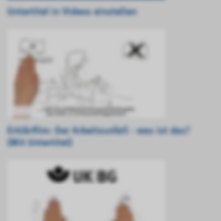
Untertitel in Videos einstellen
Erklärfilm: Der Arbeitsunfall - was ist das?
(Mit Untertitel)