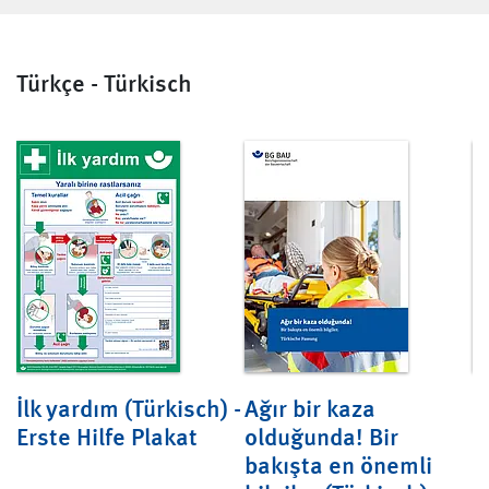
Türkçe - Türkisch
İlk yardım (Türkisch) -
Ağır bir kaza
B
Erste Hilfe Plakat
olduğunda! Bir
v
bakışta en önemli
(