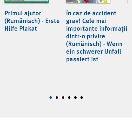
Primul ajutor
În caz de accident
B
(Rumänisch) - Erste
grav! Cele mai
v
Hilfe Plakat
importante informații
(
dintr-o privire
(Rumänisch) - Wenn
z
ein schwerer Unfall
passiert ist