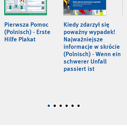
Pierwsza Pomoc
Kiedy zdarzył się
B
(Polnisch) - Erste
poważny wypadek!
v
Hilfe Plakat
Najważniejsze
(
informacje w skrócie
 -
(Polnisch) - Wenn ein
z
schwerer Unfall
passiert ist