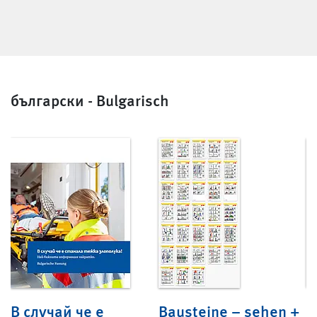
български - Bulgarisch
В случай че е
Bausteine – sehen +
B