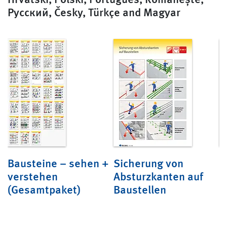
Pyсский, Česky, Türkçe and Magyar
Bausteine – sehen +
Sicherung von
S
verstehen
Absturzkanten auf
B
(Gesamtpaket)
Baustellen