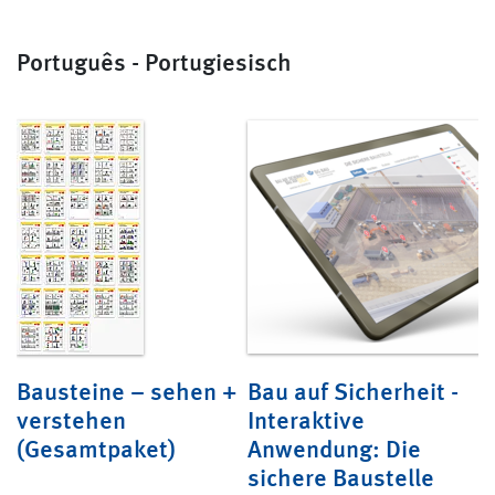
Português - Portugiesisch
Bausteine – sehen +
Bau auf Sicherheit -
U
verstehen
Interaktive
e
(Gesamtpaket)
Anwendung: Die
s
sichere Baustelle