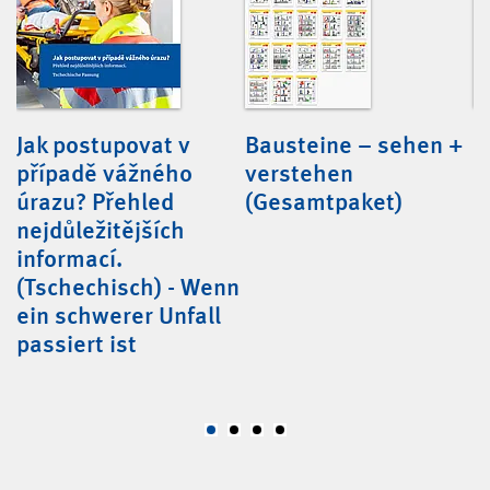
Jak postupovat v
Bausteine – sehen +
B
případě vážného
verstehen
I
úrazu? Přehled
(Gesamtpaket)
A
nejdůležitějších
s
informací.
(Tschechisch) - Wenn
ein schwerer Unfall
passiert ist