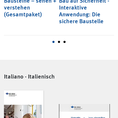
Bausteine – sehen +
Bau auf Sicherheit -
U
verstehen
Interaktive
e
(Gesamtpaket)
Anwendung: Die
s
sichere Baustelle
Italiano - Italienisch