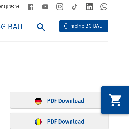
ensprache
BG BAU
Suche
meine BG BAU
PDF Download
PDF Download