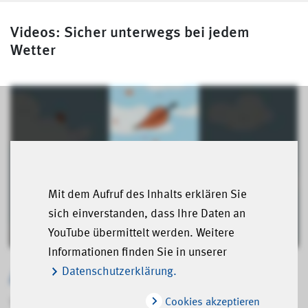
Videos: Sicher unterwegs bei jedem
Wetter
Mit dem Aufruf des Inhalts erklären Sie
sich einverstanden, dass Ihre Daten an
YouTube übermittelt werden. Weitere
Informationen finden Sie in unserer
Auf das Profil kommt es an
Datenschutzerklärung.
Cookies akzeptieren
Tragen Sie Schuhe mit stark profilierter und