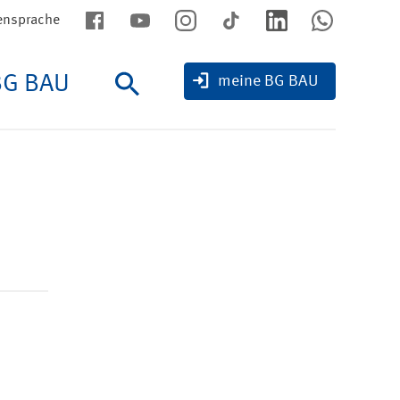
ensprache
BG BAU
Suche
meine BG BAU