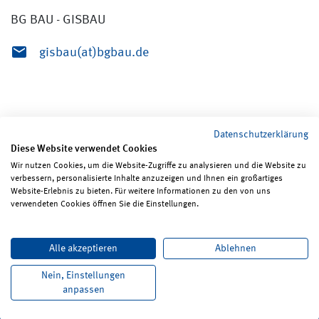
BG BAU - GISBAU
gisbau(at)bgbau.de
Datenschutzerklärung
Diese Website verwendet Cookies
Wir nutzen Cookies, um die Website-Zugriffe zu analysieren und die Website zu
verbessern, personalisierte Inhalte anzuzeigen und Ihnen ein großartiges
Seite teilen
Seite drucken
Website-Erlebnis zu bieten. Für weitere Informationen zu den von uns
verwendeten Cookies öffnen Sie die Einstellungen.
Impressum
Erklärungen zum Datenschutz
Alle akzeptieren
Ablehnen
Erklärung zur Barrierefreiheit
ReadSpeaker
Bildrechte
Karriere
Newsletter
Kontakt
Nein, Einstellungen
anpassen