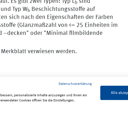
f. Es gibt zwei Typen: Typ L
sind
b
 und Typ W
Beschichtungsstoffe auf
b
ten sich nach den Eigenschaften der Farben
stoffe (Glanzmaßzahl von <= 25 Einheiten im
d –decken" oder "Minimal filmbildende
 Merkblatt verwiesen werden.
Datenschutzerklärung
Alle akzep
rbessern, personalisierte Inhalte anzuzeigen und Ihnen ein
verwendeten Cookies öffnen Sie die Einstellungen.
lärung zur Barrierefreiheit
ReadSpeaker
Bildrechte