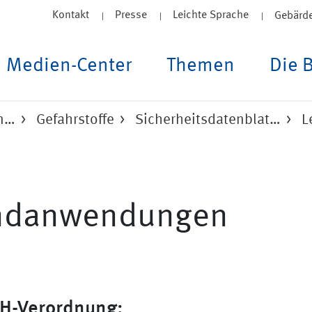
Kontakt
Presse
Leichte Sprache
Gebärd
Medien-Center
Themen
Die 
un…
Gefahrstoffe
Sicherheitsdatenblat…
L
Endanwendungen
CH-Verordnung: