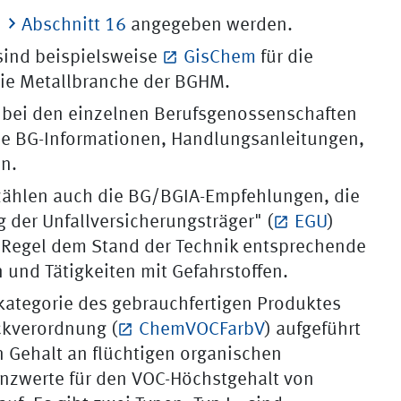
n
Abschnitt 16
angegeben werden.
sind beispielsweise
GisChem
für die
die Metallbranche der BGHM.
 bei den einzelnen Berufsgenossenschaften
die BG-Informationen, Handlungsanleitungen,
n.
 zählen auch die BG/BGIA-Empfehlungen, die
der Unfallversicherungsträger" (
EGU
)
 Regel dem Stand der Technik entsprechende
 und Tätigkeiten mit Gefahrstoffen.
kategorie des gebrauchfertigen Produktes
ckverordnung (
ChemVOCFarbV
) aufgeführt
Gehalt an flüchtigen organischen
enzwerte für den VOC-Höchstgehalt von