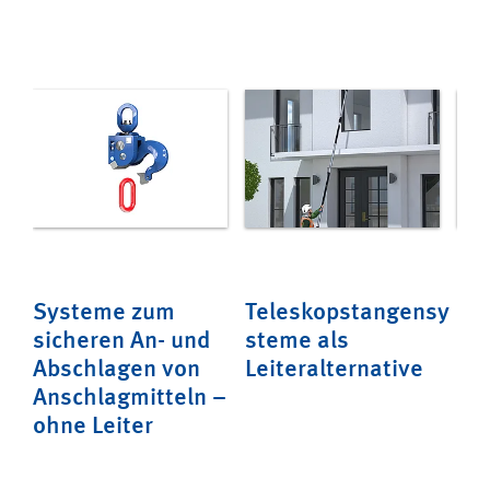
Systeme zum
Teleskopstangensy
Ba
mit
sicheren An- und
steme als
Ge
sge
Abschlagen von
Leiteralternative
urt
Anschlagmitteln –
ohne Leiter