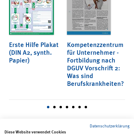
er
Erste Hilfe Plakat
Kompetenzzentrum
Re
t!
(DIN A2, synth.
für Unternehmer -
de
Papier)
Fortbildung nach
Un
f
DGUV Vorschrift 2:
Was sind
Berufskrankheiten?
Datenschutzerklärung
Diese Website verwendet Cookies