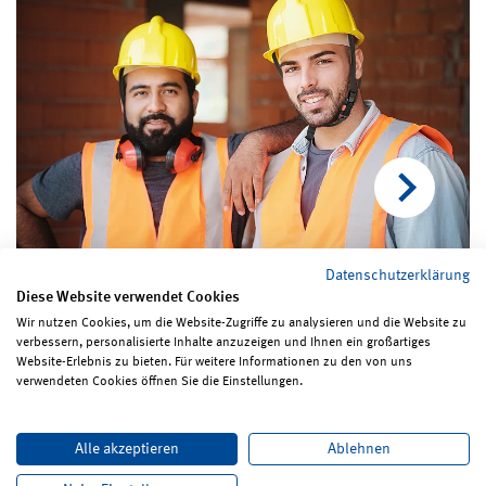
Datenschutzerklärung
Diese Website verwendet Cookies
Wir nutzen Cookies, um die Website-Zugriffe zu analysieren und die Website zu
verbessern, personalisierte Inhalte anzuzeigen und Ihnen ein großartiges
Seite teilen
Seite drucken
Website-Erlebnis zu bieten. Für weitere Informationen zu den von uns
verwendeten Cookies öffnen Sie die Einstellungen.
Impressum
Erklärungen zum Datenschutz
Alle akzeptieren
Ablehnen
Erklärung zur Barrierefreiheit
ReadSpeaker
Bildrechte
Karriere
Newsletter