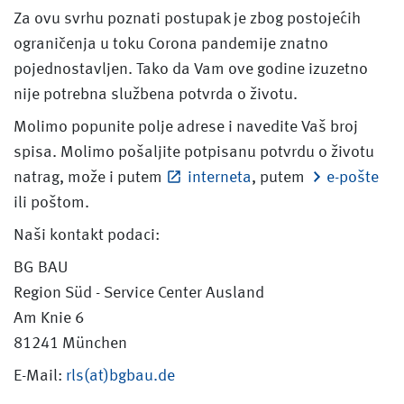
Za ovu svrhu poznati postupak je zbog postojećih
ograničenja u toku Corona pandemije znatno
pojednostavljen. Tako da Vam ove godine izuzetno
nije potrebna službena potvrda o životu.
Molimo popunite polje adrese i navedite Vaš broj
spisa. Molimo pošaljite potpisanu potvrdu o životu
natrag, može i putem
interneta
, putem
e-pošte
ili poštom.
Naši kontakt podaci:
BG BAU
Region Süd - Service Center Ausland
Am Knie 6
81241 München
E-Mail:
rls(at)bgbau.de