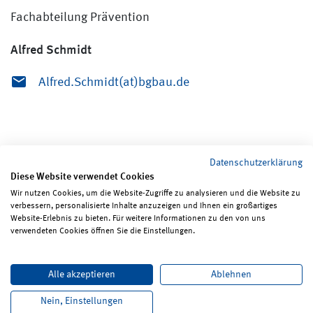
Fachabteilung Prävention
Alfred Schmidt
Alfred.Schmidt(at)bgbau.de
Datenschutzerklärung
Diese Website verwendet Cookies
Wir nutzen Cookies, um die Website-Zugriffe zu analysieren und die Website zu
verbessern, personalisierte Inhalte anzuzeigen und Ihnen ein großartiges
Seite teilen
Seite drucken
Website-Erlebnis zu bieten. Für weitere Informationen zu den von uns
verwendeten Cookies öffnen Sie die Einstellungen.
Impressum
Erklärungen zum Datenschutz
Alle akzeptieren
Ablehnen
Erklärung zur Barrierefreiheit
ReadSpeaker
Bildrechte
Karriere
Newsletter
Kontakt
Nein, Einstellungen