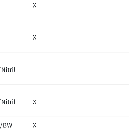
X
X
Nitril
Nitril
X
l/BW
X