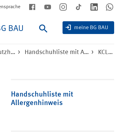
ensprache
BG BAU
Suche
meine BG BAU
hutzh…
Handschuhliste mit A…
KCL GmbH
Handschuhliste mit
Allergenhinweis