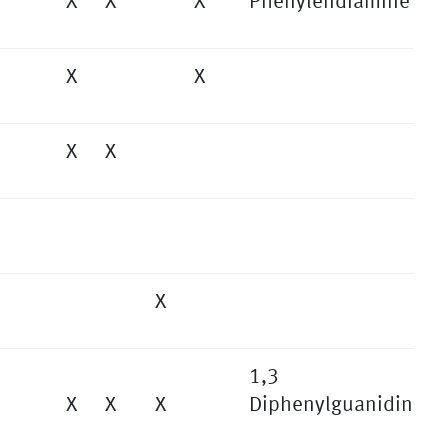
X
X
X
Phenylendiamine
X
X
X
X
X
1,3
X
X
X
Diphenylguanidin