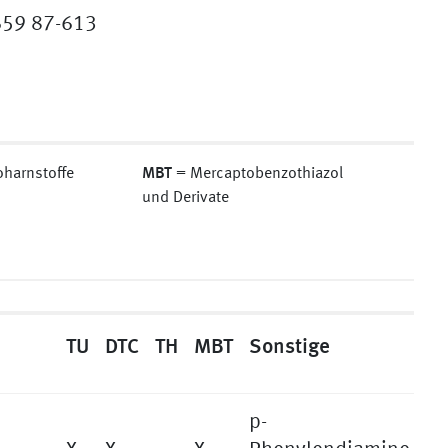
6659 87-613
MBT
oharnstoffe
= Mercaptobenzothiazol
und Derivate
TU
DTC
TH
MBT
Sonstige
p-