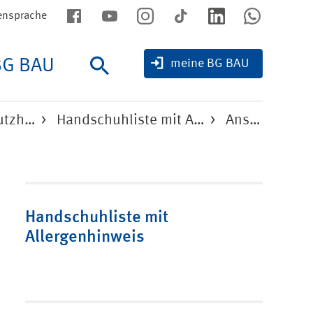
ensprache
BG BAU
Suche
meine BG BAU
hutzh…
Handschuhliste mit A…
Ansell Healthcare Europe
Handschuhliste mit
Allergenhinweis