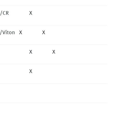
x/CR
X
/Viton
X
X
X
X
X