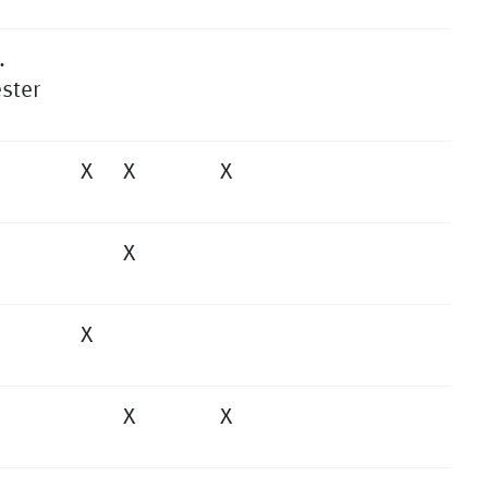
.
ster
X
X
X
X
X
X
X