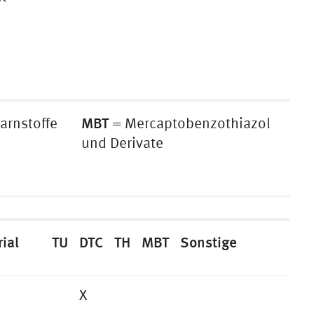
MBT
arnstoffe
= Mercaptobenzothiazol
und Derivate
ial
TU
DTC
TH
MBT
Sonstige
X