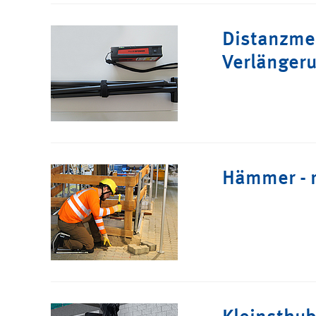
Distanzme
Verlänger
Hämmer - r
Kleinsthu