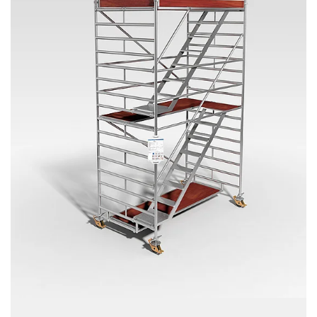
Quelle: H.ZWEI.S Werbeagentur GmbH / (c) BG
BAU