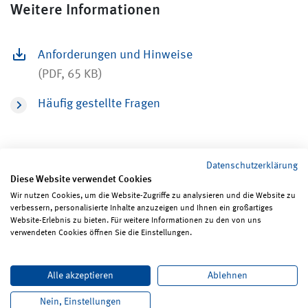
Weitere Informationen
Anforderungen und Hinweise
(PDF, 65 KB)
Häufig gestellte Fragen
Datenschutzerklärung
Diese Website verwendet Cookies
Wir nutzen Cookies, um die Website-Zugriffe zu analysieren und die Website zu
verbessern, personalisierte Inhalte anzuzeigen und Ihnen ein großartiges
Seite teilen
Seite drucken
Website-Erlebnis zu bieten. Für weitere Informationen zu den von uns
verwendeten Cookies öffnen Sie die Einstellungen.
Impressum
Erklärungen zum Datenschutz
Alle akzeptieren
Ablehnen
Erklärung zur Barrierefreiheit
ReadSpeaker
Bildrechte
Karriere
Newsletter
Kontakt
Nein, Einstellungen