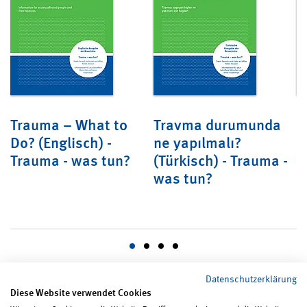
Trauma – What to
Travma durumunda
Т
-
Do? (Englisch) -
ne yapılmalı?
(
Trauma - was tun?
(Türkisch) - Trauma -
-
was tun?
Datenschutzerklärung
Diese Website verwendet Cookies