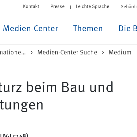
Kontakt
Presse
Leichte Sprache
Gebärd
Medien-Center
Themen
Die 
rmatione…
Medien-Center Suche
Medium
turz beim Bau und
itungen
UV-I 5148)