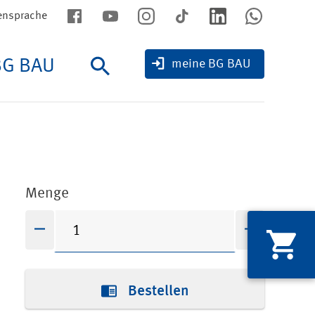
ensprache
BG BAU
Suche
meine BG BAU
Menge
Bestellen