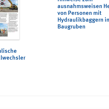
ausnahmsweisen H
von Personen mit
Hydraulikbaggern in
Baugruben
lische
lwechsler