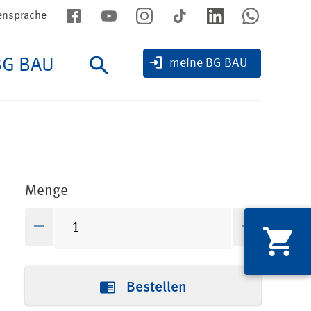
ensprache
BG BAU
Suche
meine BG BAU
Menge
Bestellen