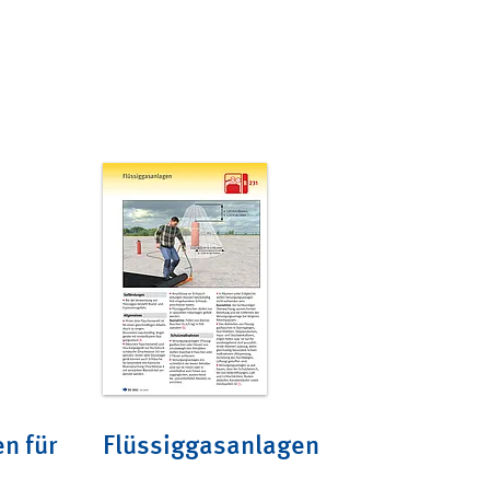
n für
Flüssiggasanlagen