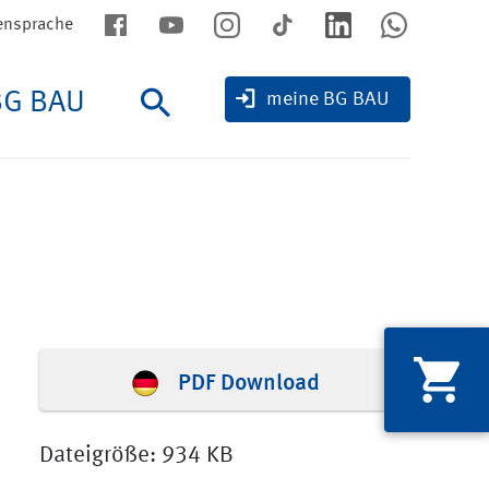
ensprache
BG BAU
Suche
meine BG BAU
PDF Download
Dateigröße: 934 KB