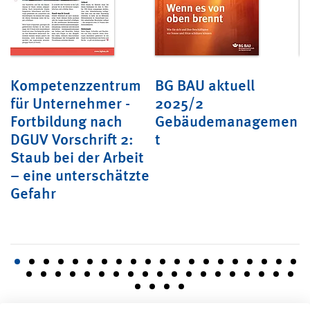
Kompetenzzentrum
BG BAU aktuell
B
für Unternehmer -
2025/2
2
Fortbildung nach
Gebäudemanagemen
DGUV Vorschrift 2:
t
e
Staub bei der Arbeit
– eine unterschätzte
Gefahr