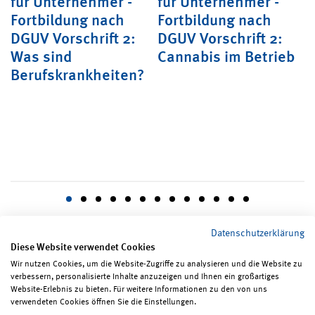
für Unternehmer -
für Unternehmer -
f
Fortbildung nach
Fortbildung nach
F
DGUV Vorschrift 2:
DGUV Vorschrift 2:
D
tz
Was sind
Cannabis im Betrieb
U
Berufskrankheiten?
a
Datenschutzerklärung
Diese Website verwendet Cookies
Wir nutzen Cookies, um die Website-Zugriffe zu analysieren und die Website zu
verbessern, personalisierte Inhalte anzuzeigen und Ihnen ein großartiges
Seite teilen
Seite drucken
Website-Erlebnis zu bieten. Für weitere Informationen zu den von uns
verwendeten Cookies öffnen Sie die Einstellungen.