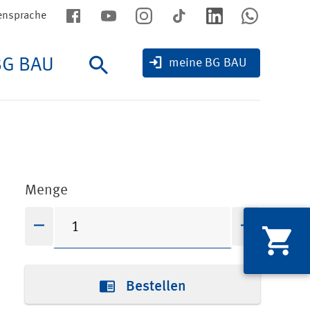
ensprache
BG BAU
Suche
meine BG BAU
Menge
Bestellen