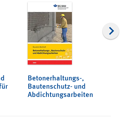
nd
Betonerhaltungs-,
Arbe
für
Bautenschutz- und
Abdichtungsarbeiten