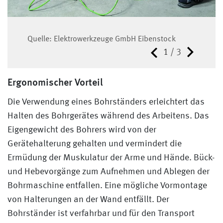
Quelle: Elektrowerkzeuge GmbH Eibenstock
Quelle: Elektrowerkzeuge GmbH Eibenstock
1
/
3
Ergonomischer Vorteil
Die Verwendung eines Bohrständers erleichtert das
Halten des Bohrgerätes während des Arbeitens. Das
Eigengewicht des Bohrers wird von der
Gerätehalterung gehalten und vermindert die
Ermüdung der Muskulatur der Arme und Hände. Bück-
und Hebevorgänge zum Aufnehmen und Ablegen der
Quelle: Elektrowerkzeuge GmbH Eibenstock
Bohrmaschine entfallen. Eine mögliche Vormontage
von Halterungen an der Wand entfällt. Der
Bohrständer ist verfahrbar und für den Transport