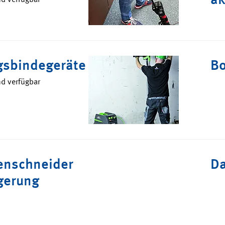
sbindegeräte
Bo
nd verfügbar
nschneider
Da
gerung