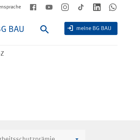
ensprache
BG BAU
Suche
meine BG BAU
-Z
rbeitsschutzprämie