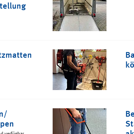
tellung
tzmatten
Ba
kö
n/
Be
ppen
St
ak
nd verfügbar