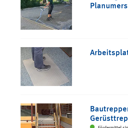
Planumers
Arbeitspla
Bautreppe
Gerüsttre
Fördermittel si