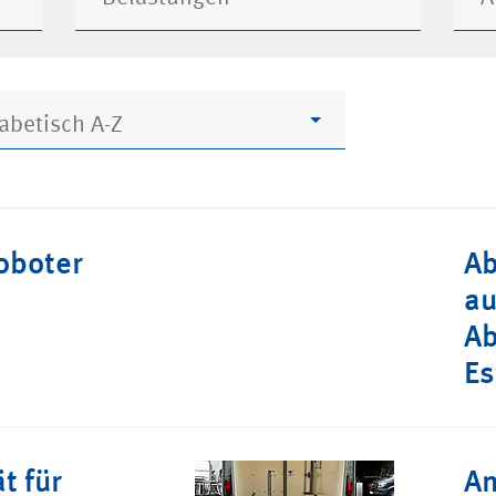
abetisch A-Z
oboter
Ab
au
Ab
Es
t für
An