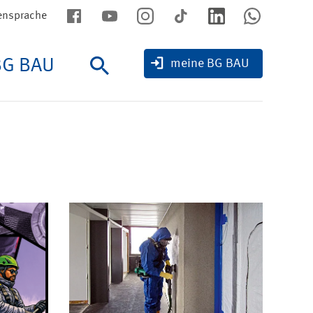
ensprache
BG BAU
Suche
meine BG BAU