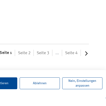
Seite 1
Nächste
Seite 2
Seite 3
...
Seite 4
Nein, Einstellungen
tieren
Ablehnen
anpassen
Karriere
Newsletter
Kontakt