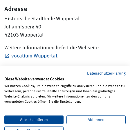
Adresse
Historische Stadthalle Wuppertal
Johannisberg 40
42103 Wuppertal
Weitere Informationen liefert die Webseite
vocatium Wuppertal
.
Datenschutzerklärung
Diese Website verwendet Cookies
Wir nutzen Cookies, um die Website-Zugriffe zu analysieren und die Website zu
verbessern, personalisierte Inhalte anzuzeigen und Ihnen ein großartiges
Seite teilen
Seite drucken
Website-Erlebnis zu bieten. Für weitere Informationen zu den von uns
verwendeten Cookies öffnen Sie die Einstellungen.
Impressum
Erklärungen zum Datenschutz
Alle akzeptieren
Ablehnen
Erklärung zur Barrierefreiheit
ReadSpeaker
Bildrechte
Karriere
Newsletter