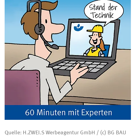
Quelle: H.ZWEI.S Werbeagentur GmbH / (c) BG BAU