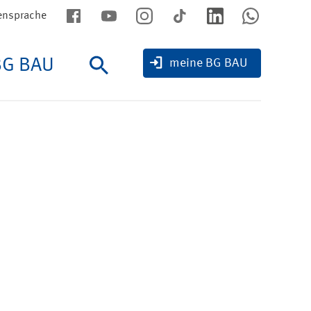
ensprache
BG BAU
Suche
meine BG BAU