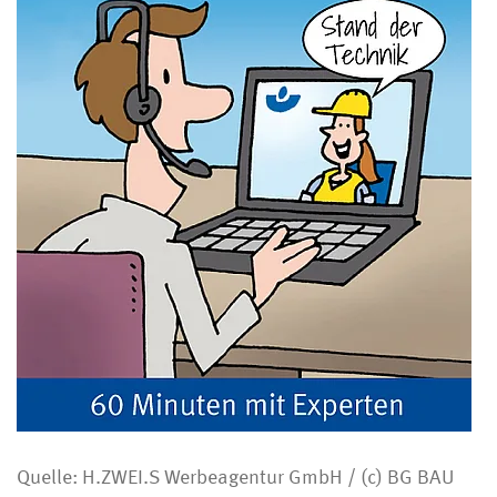
Quelle: H.ZWEI.S Werbeagentur GmbH / (c) BG BAU