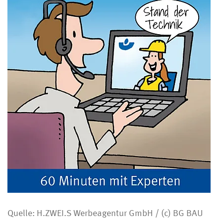
Quelle: H.ZWEI.S Werbeagentur GmbH / (c) BG BAU