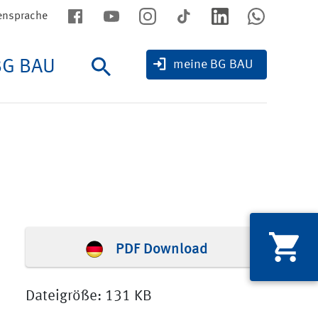
ensprache
BG BAU
Suche
meine BG BAU
PDF Download
Dateigröße: 131 KB