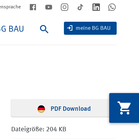
ensprache
BG BAU
Suche
meine BG BAU
PDF Download
Dateigröße: 204 KB