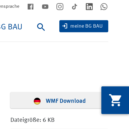
ensprache
BG BAU
Suche
meine BG BAU
WMF Download
Dateigröße: 6 KB