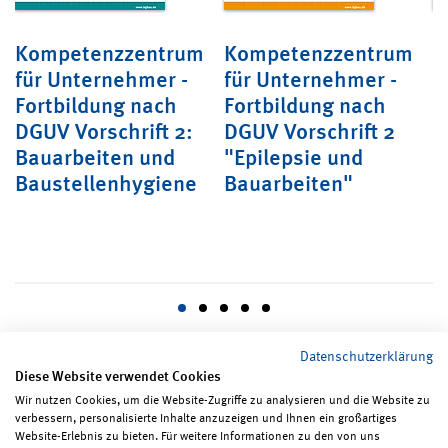
Kompetenzzentrum
Kompetenzzentrum
K
für Unternehmer -
für Unternehmer -
f
Fortbildung nach
Fortbildung nach
F
DGUV Vorschrift 2:
DGUV Vorschrift 2
D
Bauarbeiten und
"Epilepsie und
"
"
Baustellenhygiene
Bauarbeiten"
E
Datenschutzerklärung
Diese Website verwendet Cookies
Wir nutzen Cookies, um die Website-Zugriffe zu analysieren und die Website zu
verbessern, personalisierte Inhalte anzuzeigen und Ihnen ein großartiges
Seite teilen
Seite drucken
Website-Erlebnis zu bieten. Für weitere Informationen zu den von uns