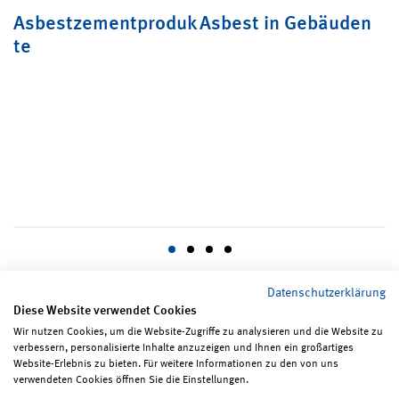
Asbestzementproduk
Asbest in Gebäuden
U
te
e
T
a
G
(
Datenschutzerklärung
Diese Website verwendet Cookies
Wir nutzen Cookies, um die Website-Zugriffe zu analysieren und die Website zu
verbessern, personalisierte Inhalte anzuzeigen und Ihnen ein großartiges
Seite teilen
Seite drucken
Website-Erlebnis zu bieten. Für weitere Informationen zu den von uns
verwendeten Cookies öffnen Sie die Einstellungen.