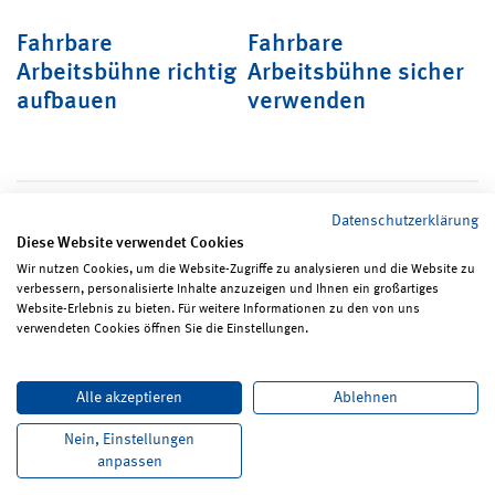
Fahrbare
Fahrbare
Arbeitsbühne richtig
Arbeitsbühne sicher
aufbauen
verwenden
Datenschutzerklärung
Diese Website verwendet Cookies
Wir nutzen Cookies, um die Website-Zugriffe zu analysieren und die Website zu
verbessern, personalisierte Inhalte anzuzeigen und Ihnen ein großartiges
Seite teilen
Seite drucken
Website-Erlebnis zu bieten. Für weitere Informationen zu den von uns
verwendeten Cookies öffnen Sie die Einstellungen.
Impressum
Erklärungen zum Datenschutz
Alle akzeptieren
Ablehnen
Erklärung zur Barrierefreiheit
ReadSpeaker
Bildrechte
Karriere
Newsletter
Kontakt
Nein, Einstellungen
anpassen