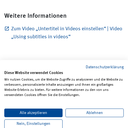
Weitere Informationen
Zum Video „Untertitel in Videos einstellen“ | Video
„Using subtitles in videos“
Datenschutzerklärung
Diese Website verwendet Cookies
Wir nutzen Cookies, um die Website-Zugriffe zu analysieren und die Website zu
verbessern, personalisierte Inhalte anzuzeigen und Ihnen ein großartiges
Seite teilen
Seite drucken
Website-Erlebnis zu bieten. Für weitere Informationen zu den von uns
verwendeten Cookies öffnen Sie die Einstellungen.
Impressum
Erklärungen zum Datenschutz
Alle akzeptieren
Ablehnen
Erklärung zur Barrierefreiheit
ReadSpeaker
Bildrechte
Karriere
Newsletter
Kontakt
Nein, Einstellungen