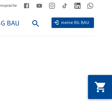
ensprache
BG BAU
Suche
meine BG BAU