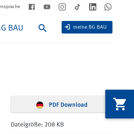
ensprache
BG BAU
Suche
meine BG BAU
PDF Download
Dateigröße: 208 KB