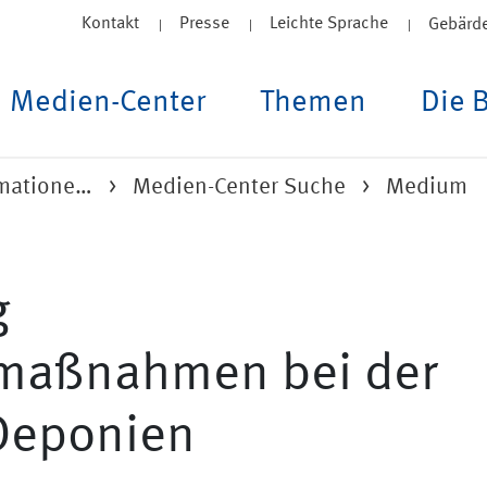
Kontakt
Presse
Leichte Sprache
Gebärd
Medien-Center
Themen
Die 
rmatione…
Medien-Center Suche
Medium
g
zmaßnahmen bei der
 Deponien