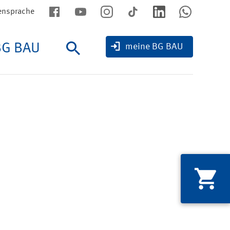
ensprache
BG BAU
Suche
meine BG BAU