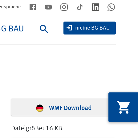
ensprache
BG BAU
Suche
meine BG BAU
WMF Download
Dateigröße: 16 KB