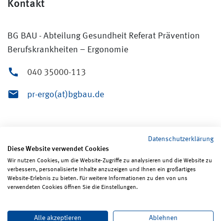
Kontakt
BG BAU - Abteilung Gesundheit Referat Prävention
Berufskrankheiten – Ergonomie
040 35000-113
pr-ergo(at)bgbau.de
Datenschutzerklärung
Diese Website verwendet Cookies
Wir nutzen Cookies, um die Website-Zugriffe zu analysieren und die Website zu
verbessern, personalisierte Inhalte anzuzeigen und Ihnen ein großartiges
Seite teilen
Seite drucken
Website-Erlebnis zu bieten. Für weitere Informationen zu den von uns
verwendeten Cookies öffnen Sie die Einstellungen.
Impressum
Erklärungen zum Datenschutz
Alle akzeptieren
Ablehnen
Erklärung zur Barrierefreiheit
ReadSpeaker
Bildrechte