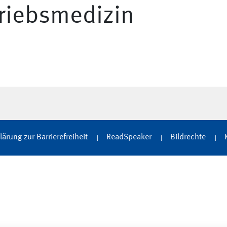
riebsmedizin
lärung zur Barrierefreiheit
ReadSpeaker
Bildrechte