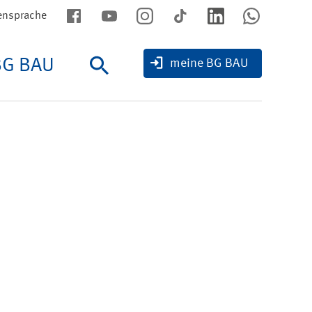
ensprache
BG BAU
Suche
meine BG BAU