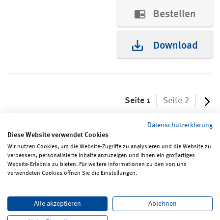
Bestellen
Download
Seite 1
Seite 2
Datenschutzerklärung
Diese Website verwendet Cookies
Wir nutzen Cookies, um die Website-Zugriffe zu analysieren und die Website zu
verbessern, personalisierte Inhalte anzuzeigen und Ihnen ein großartiges
Seite teilen
Seite drucken
Website-Erlebnis zu bieten. Für weitere Informationen zu den von uns
verwendeten Cookies öffnen Sie die Einstellungen.
Impressum
Erklärungen zum Datenschutz
Alle akzeptieren
Ablehnen
Erklärung zur Barrierefreiheit
ReadSpeaker
Bildrechte